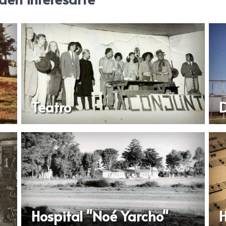
Teatro
D
Hospital "Noé Yarcho"
H