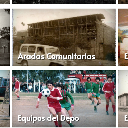
Aradas Comunitarias
E
Equipos del Depo
E