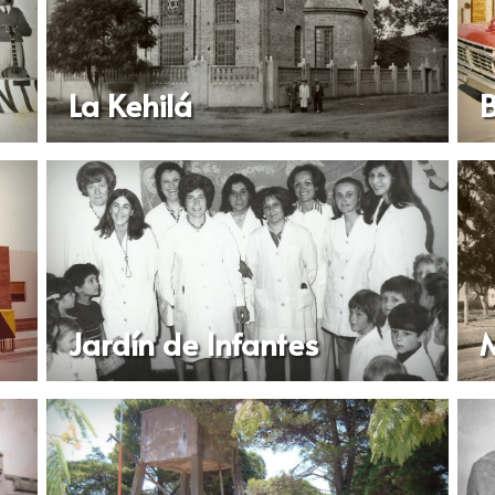
La Kehilá
B
Jardín de Infantes