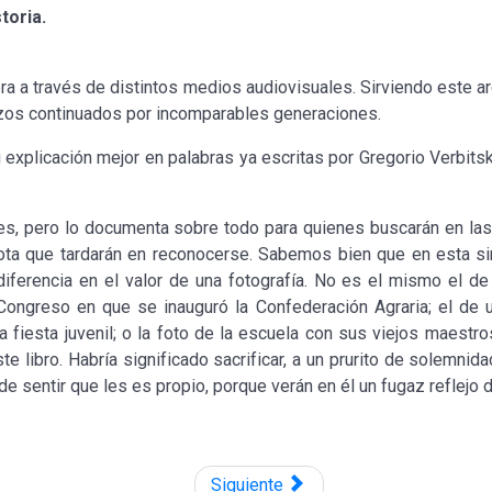
toria.
vera a través de distintos medios audiovisuales. Sirviendo este
rzos continuados por incomparables generaciones.
 explicación mejor en palabras ya escritas por Gregorio Verbits
, pero lo documenta sobre todo para quienes buscarán en las v
mota que tardarán en reconocerse. Sabemos bien que en esta sim
ferencia en el valor de una fotografía. No es el mismo el de u
 Congreso en que se inauguró la Confederación Agraria; el de u
la fiesta juvenil; o la foto de la escuela con sus viejos maes
ste libro. Habría significado sacrificar, a un prurito de solemnid
e sentir que les es propio, porque verán en él un fugaz reflejo d
Siguiente